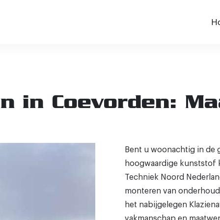
H
en in Coevorden: M
Bent u woonachtig in de
hoogwaardige kunststof 
Techniek Noord Nederland 
monteren van onderhoudsv
het nabijgelegen Klazien
vakmanschap en maatwer