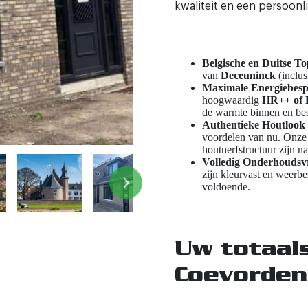
kwaliteit en een persoonli
Belgische en Duitse T
van
Deceuninck
(inclus
Maximale Energiebesp
hoogwaardig
HR++ of H
de warmte binnen en bes
Authentieke Houtlook
voordelen van nu. Onze
houtnerfstructuur zijn n
Volledig Onderhoudsvr
zijn kleurvast en weerbe
voldoende.
Uw totaals
Coevorden