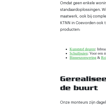
Omdat geen enkele woning 
standaardoplossingen. Wij
maatwerk, ook bij comple
KTNN in Coevorden ook t
producten:
Kunststof deuren
: Inbra
Schuifpuien
: Voor een m
Binnenzonwering
&
Rol
Gerealisee
de buurt
Onze monteurs zijn dageli