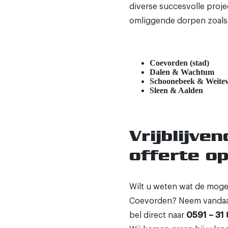
diverse succesvolle proj
omliggende dorpen zoals
Coevorden (stad)
Dalen & Wachtum
Schoonebeek & Weite
Sleen & Aalden
Vrijblijve
offerte o
Wilt u weten wat de moge
Coevorden? Neem vandaag
bel direct naar
0591 – 31 