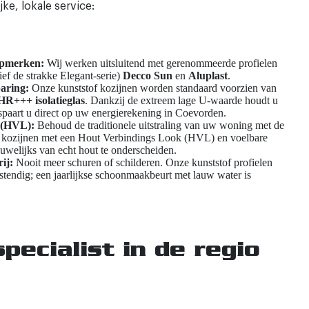
jke, lokale service:
opmerken:
Wij werken uitsluitend met gerenommeerde profielen
ief de strakke Elegant-serie)
Decco Sun
en
Aluplast
.
aring:
Onze kunststof kozijnen worden standaard voorzien van
R+++ isolatieglas
. Dankzij de extreem lage U-waarde houdt u
paart u direct op uw energierekening in Coevorden.
 (HVL):
Behoud de traditionele uitstraling van uw woning met de
 kozijnen met een Hout Verbindings Look (HVL) en voelbare
auwelijks van echt hout te onderscheiden.
ij:
Nooit meer schuren of schilderen. Onze kunststof profielen
stendig; een jaarlijkse schoonmaakbeurt met lauw water is
pecialist in de regio