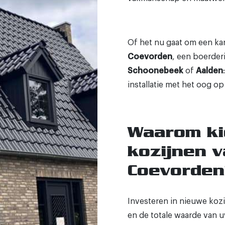
Of het nu gaat om een kar
Coevorden
, een boerderi
Schoonebeek
of
Aalden
installatie met het oog op 
Waarom ki
kozijnen 
Coevorden
Investeren in nieuwe kozi
en de totale waarde van u